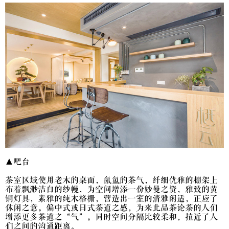
▲吧台
茶室区域使用老木的桌面，氤氲的茶气，纤细优雅的棚架上
布着飘渺洁白的纱幔，为空间增添一份妙曼之资，雅致的黄
铜灯具，素雅的纯木格栅，营造出一室的清雅闲适，正应了
休闲之意。偏中式或日式茶道之感，为来此品茶论茶的人们
增添更多茶道之“气”。同时空间分隔比较柔和，拉近了人
们之间的沟通距离。