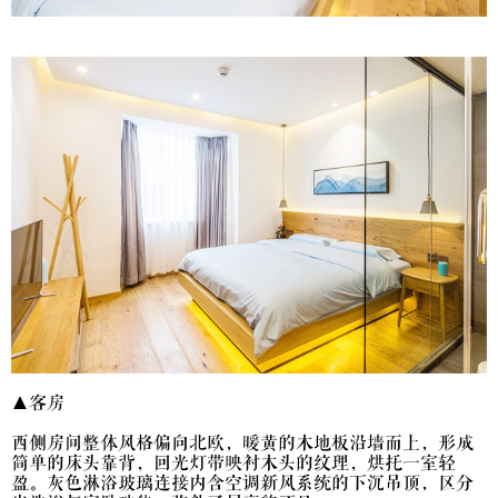
▲客房
西侧房间整体风格偏向北欧，暖黄的木地板沿墙而上，形成
简单的床头靠背，回光灯带映衬木头的纹理，烘托一室轻
盈。灰色淋浴玻璃连接内含空调新风系统的下沉吊顶，区分