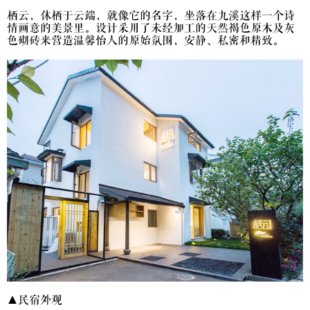
栖云，休栖于云端，就像它的名字，坐落在九溪这样一个诗
情画意的美景里。设计采用了未经加工的天然褐色原木及灰
色砌砖来营造温馨怡人的原始氛围，安静、私密和精致。
▲民宿外观