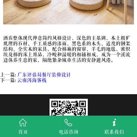
酒店整体现代禅意简约风格设计，深色的主基调，本土粗犷
肌理的石材、手工质感的漆面、黑色系的木头、适度的钢架
结构、全实木的家具，配合棉麻的窗帘、羊毛的地毯、密织
埃及棉的床上用品，冷峻和温暖的相辅相成，成为一个溪流
边休养生息的家，隔绝繁杂城市生活的安静避风港。
上一篇:
广东评估局餐厅装修设计
下一篇:
云南洱海客栈
首页
电话咨询
联系我们