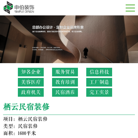
知名企业
服务贸易
信息科技
美容医疗
教育培训
工厂制造
政府机关
民宿酒店
完工实景
栖云民宿装修
项目：
栖云民宿装修
类型：
民宿装修
面积：
1600平米